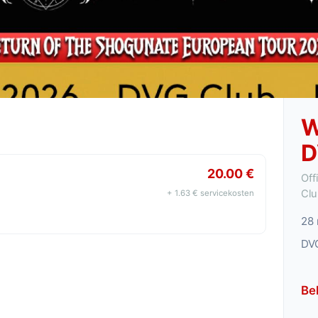
W
D
20.00 €
Off
Clu
+ 1.63 € servicekosten
28 
DVG
Be