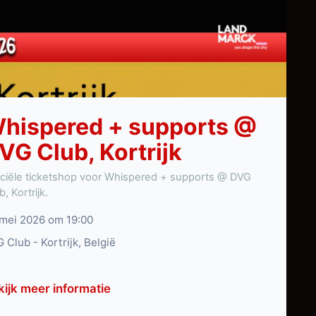
hispered + supports @
VG Club, Kortrijk
iciële ticketshop voor Whispered + supports @ DVG
b, Kortrijk.
mei 2026 om 19:00
 Club - Kortrijk, België
kijk meer informatie